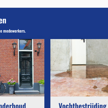
en
nze medewerkers.
nderhoud
Vochtbestrijding