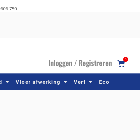
0606 750
I
nloggen /
R
egistreren
0
d
Vloer afwerking
Verf
Eco