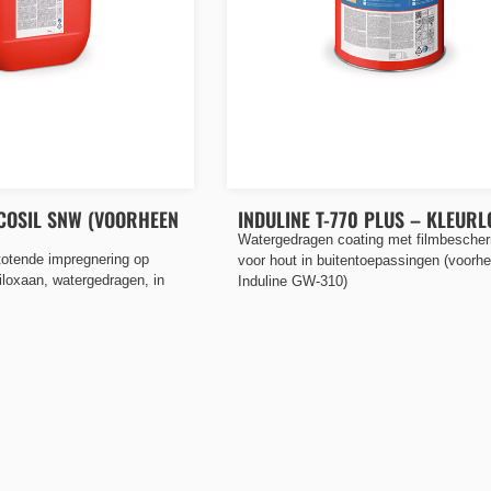
OSIL SNW (VOORHEEN
INDULINE T-770 PLUS – KLEUR
Watergedragen coating met filmbesche
totende impregnering op
voor hout in buitentoepassingen (voorh
iloxaan, watergedragen, in
Induline GW-310)