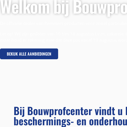
Welkom bij Bouwpro
De officiële dealer van Remmers producten voor zowel particuliere
Let op! Wij zijn gesloten van 10 t/m 18 augustus i.v.m. vakantie.
maar houd er rekening mee dat deze pas vanaf 19 augustus wor
BEKIJK ALLE AANBIEDINGEN
Bij Bouwprofcenter vindt 
beschermings- en onderhou