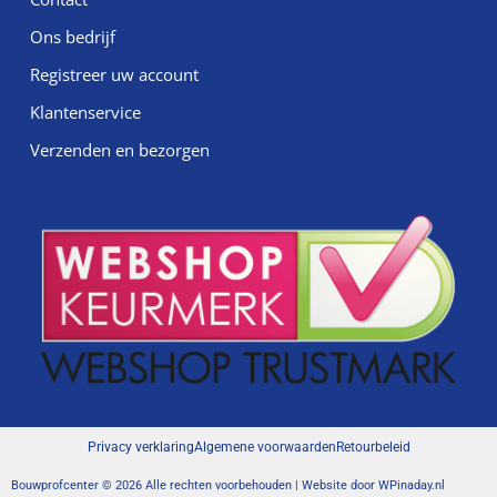
Ons bedrijf
Registreer uw account
Klantenservice
Verzenden en bezorgen
Privacy verklaring
Algemene voorwaarden
Retourbeleid
Bouwprofcenter © 2026 Alle rechten voorbehouden | Website door
WPinaday.nl