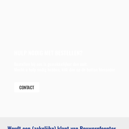
HULP NODIG MET BESTELLEN?
Bestellen bij ons is gemakkelijker dan ooit.
Mocht u hulp nodig hebben, klik dan op de button hieronder
CONTACT
Wordt een (zakelijke) klant van Bouwprofcenter