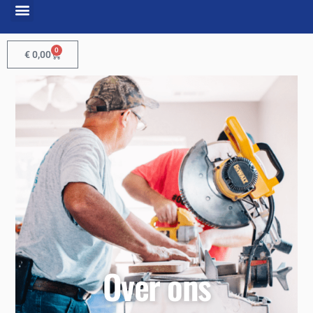
0
€
0,00
Over ons