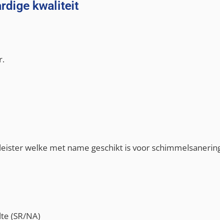
dige kwaliteit
r.
 pleister welke met name geschikt is voor schimmelsanerin
lte (SR/NA)