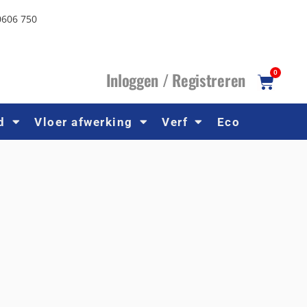
0606 750
I
nloggen /
R
egistreren
0
d
Vloer afwerking
Verf
Eco