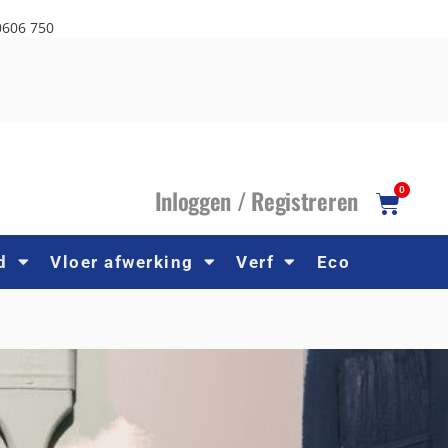
0606 750
I
nloggen /
R
egistreren
0
d
Vloer afwerking
Verf
Eco