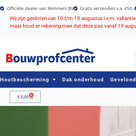
Officiële dealer van Remmers BV
Gratis verzenden v.a. €50,-
Wij zijn gesloten van 10 t/m 18 augustus i.v.m. vakanti
maar houd er rekening mee dat deze pas vanaf 19 aug
Houtbescherming
Dak onderhoud
Gevelon
0
€
0,00