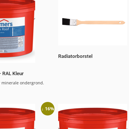
Radiatorborstel
– RAL Kleur
or minerale ondergrond.
↓ 16%