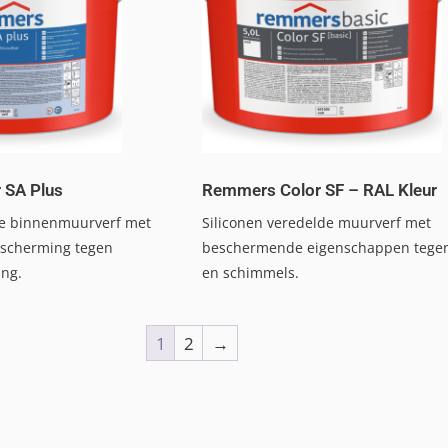
 SA Plus
Remmers Color SF – RAL Kleur
e binnenmuurverf met
Siliconen veredelde muurverf met
bescherming tegen
beschermende eigenschappen tegen
ng.
en schimmels.
1
2
→