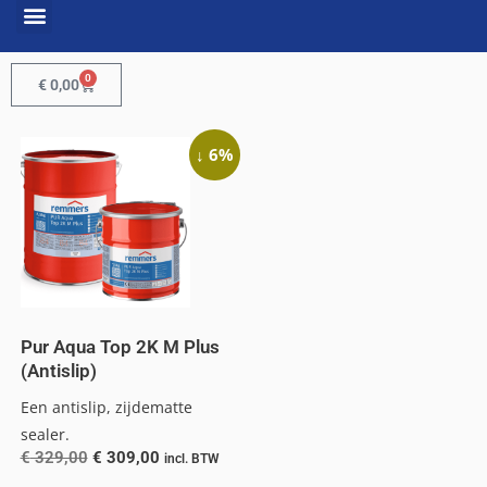
0
€
0,00
↓ 6%
Pur Aqua Top 2K M Plus
(Antislip)
Een antislip, zijdematte
sealer.
€
329,00
€
309,00
incl. BTW