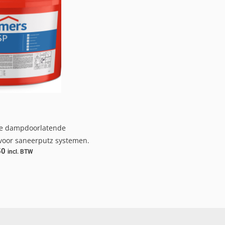
e dampdoorlatende
voor saneerputz systemen.
50
incl. BTW