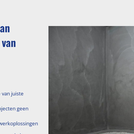
van
 van
 van juiste
ojecten geen
erkoplossingen