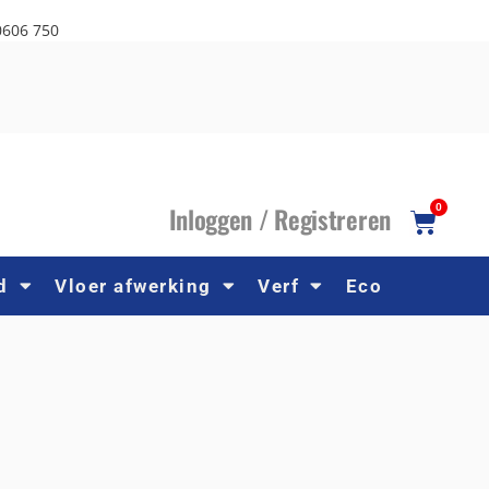
0606 750
I
nloggen /
R
egistreren
0
d
Vloer afwerking
Verf
Eco