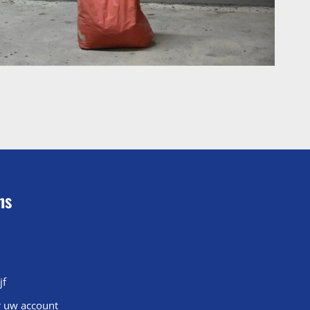
ns
jf
r uw account