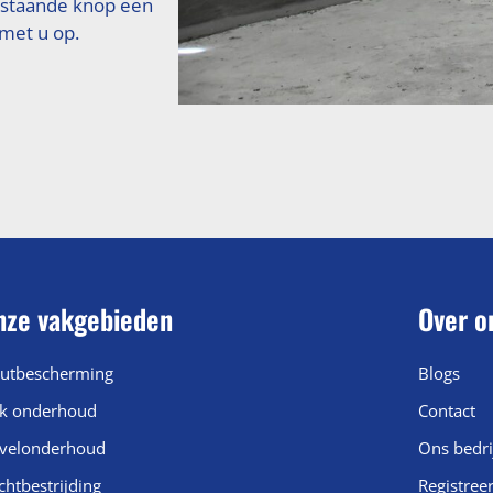
rstaande knop een
 met u op.
nze vakgebieden
Over o
utbescherming
Blogs
k onderhoud
Contact
velonderhoud
Ons bedri
chtbestrijding
Registree