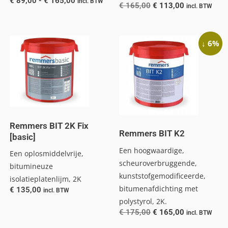
€
89,00
-
€
165,00
incl. BTW
€
165,00
€
113,00
incl. BTW
↓ 6%
Remmers BIT 2K Fix
Remmers BIT K2
[basic]
Een hoogwaardige,
Een oplosmiddelvrije,
scheuroverbruggende,
bitumineuze
kunststofgemodificeerde,
isolatieplatenlijm, 2K
bitumenafdichting met
€
135,00
incl. BTW
polystyrol, 2K.
€
175,00
€
165,00
incl. BTW