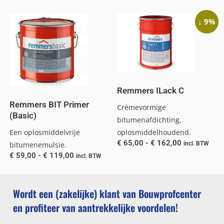
↓ 9%
Remmers ILack C
Remmers BIT Primer
Crèmevormige
(Basic)
bitumenafdichting,
oplosmiddelhoudend.
Een oplosmiddelvrije
€
65,00
-
€
162,00
incl. BTW
bitumenemulsie.
€
59,00
-
€
119,00
incl. BTW
Wordt een (zakelijke) klant van Bouwprofcenter
en profiteer van aantrekkelijke voordelen!