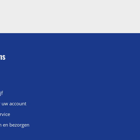
ns
jf
r uw account
rvice
n en bezorgen