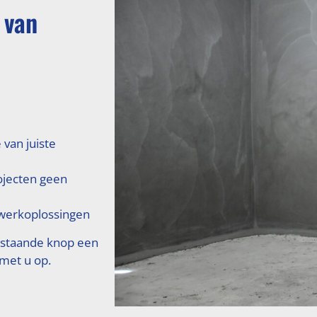
 van
 van juiste
ojecten geen
erkoplossingen
rstaande knop een
 met u op.