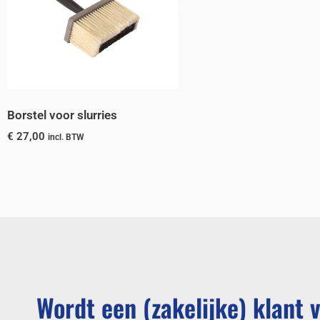
Borstel voor slurries
€
27,00
incl. BTW
Wordt een (zakelijke) klant 