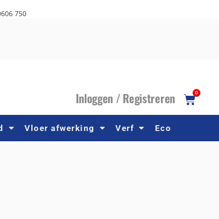
0606 750
I
nloggen /
R
egistreren
0
d
Vloer afwerking
Verf
Eco