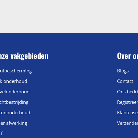
nze vakgebieden
Over o
utbescherming
Blogs
k onderhoud
Contact
velonderhoud
Ons bedri
chtbestrijding
Registree
tononderhoud
Klantense
oer afwerking
Verzende
rf