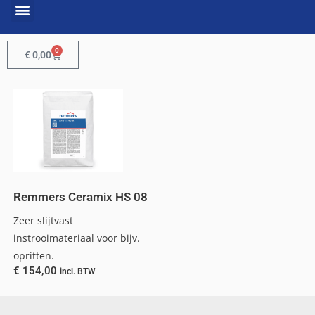
0
€
0,00
Remmers Ceramix HS 08
Zeer slijtvast
instrooimateriaal voor bijv.
opritten.
€
154,00
incl. BTW