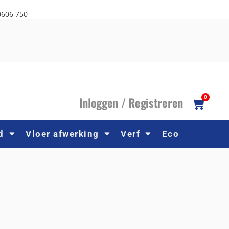
0606 750
I
nloggen /
R
egistreren
0
d
Vloer afwerking
Verf
Eco