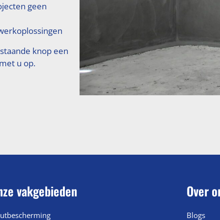
ojecten geen
erkoplossingen
rstaande knop een
 met u op.
nze vakgebieden
Over o
utbescherming
Blogs