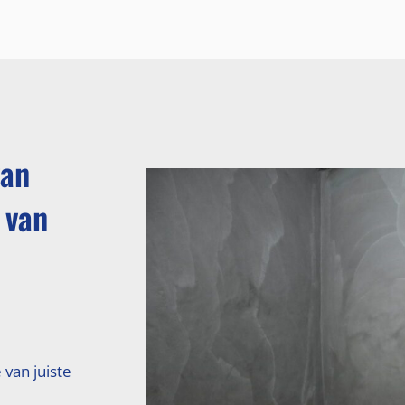
van
 van
 van juiste