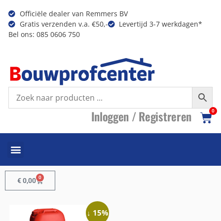
Officiële dealer van Remmers BV
Gratis verzenden v.a. €50,-
Levertijd 3-7 werkdagen*
Bel ons: 085 0606 750
I
nloggen /
R
egistreren
0
0
€
0,00
↓ 15%