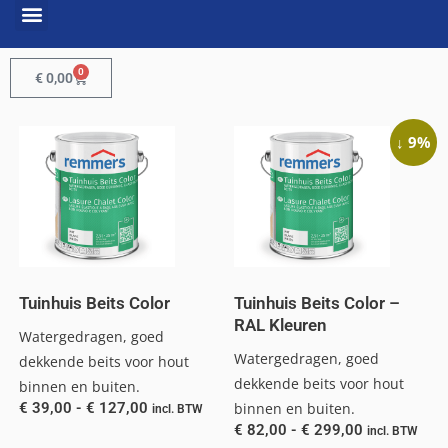
0
€
0,00
↓ 9%
Tuinhuis Beits Color
Tuinhuis Beits Color –
RAL Kleuren
Watergedragen, goed
Watergedragen, goed
dekkende beits voor hout
dekkende beits voor hout
binnen en buiten.
€
39,00
-
€
127,00
binnen en buiten.
incl. BTW
€
82,00
-
€
299,00
incl. BTW