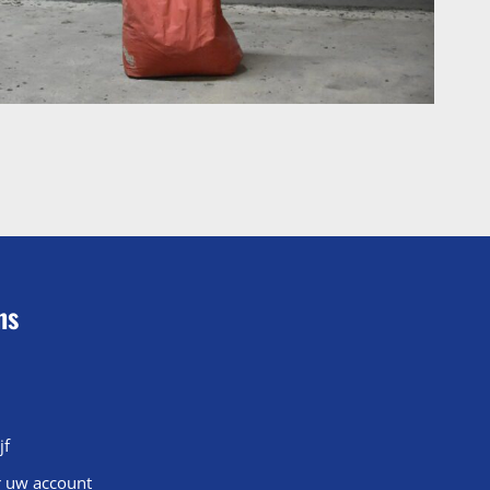
ns
jf
r uw account