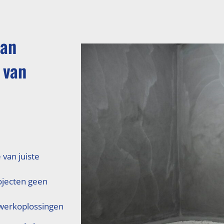
van
 van
 van juiste
ojecten geen
erkoplossingen