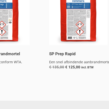
randmortel
SP Prep Rapid
conform WTA.
Een snel afbindende aanbrandmorte
€
135,00
€
125,00
incl. BTW