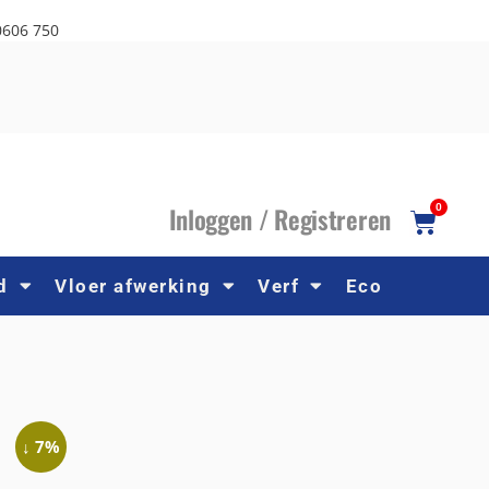
0606 750
I
nloggen /
R
egistreren
0
d
Vloer afwerking
Verf
Eco
↓ 7%