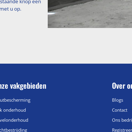
rstaande knop een
 met u op.
nze vakgebieden
Over o
utbescherming
Blogs
k onderhoud
Contact
velonderhoud
Ons bedri
chtbestrijding
Registree