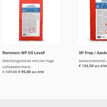
Remmers WP DS Levell
SP Prep / Aanb
Afdichtingsmortel met een hoge
Aanbrandmortel 
€
126,50
sulfaatweerstand.
incl. BTW
€
109,00
€
95,00
incl. BTW