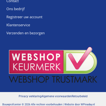
Contact
Ons bedrijf
Registreer uw account
Klantenservice
Verzenden en bezorgen
Privacy verklaring
Algemene voorwaarden
Retourbeleid
Bouwprofcenter © 2026 Alle rechten voorbehouden | Website door
WPinaday.nl