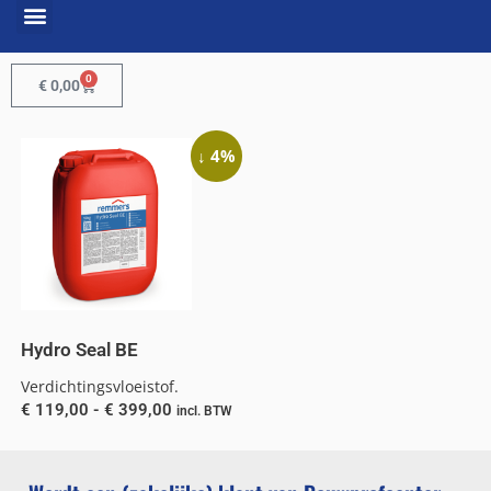
0
€
0,00
↓ 4%
Hydro Seal BE
Verdichtingsvloeistof.
€
119,00
-
€
399,00
incl. BTW