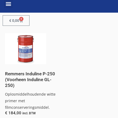
0
€
0,00
Remmers Induline P-250
(Voorheen Induline GL-
250)
Oplosmiddelhoudende witte
primer met
filmconserveringsmiddel.
€
184,00
incl. BTW