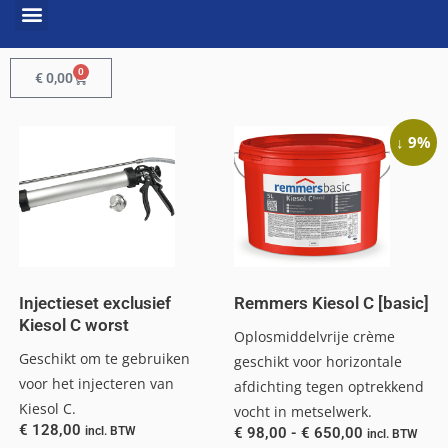
0
€
0,00
↓ 9%
Injectieset exclusief
Remmers Kiesol C [basic]
Kiesol C worst
Oplosmiddelvrije crème
Geschikt om te gebruiken
geschikt voor horizontale
voor het injecteren van
afdichting tegen optrekkend
Kiesol C.
vocht in metselwerk.
€
128,00
incl. BTW
€
98,00
-
€
650,00
incl. BTW