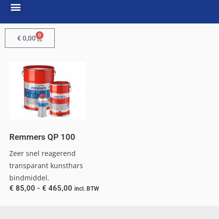
0
€
0,00
Remmers QP 100
Zeer snel reagerend
transparant kunsthars
bindmiddel.
€
85,00
-
€
465,00
incl. BTW