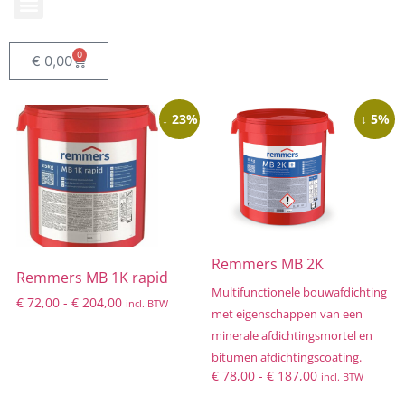
0
€
0,00
↓ 23%
↓ 5%
Remmers MB 2K
Remmers MB 1K rapid
Multifunctionele bouwafdichting
€
72,00
-
€
204,00
incl. BTW
met eigenschappen van een
minerale afdichtingsmortel en
bitumen afdichtingscoating.
€
78,00
-
€
187,00
incl. BTW