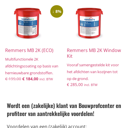
↓ 8%
Remmers MB 2K (ECO)
Remmers MB 2K Window
Kit
Multifunctionele 2K
Vooraf samengestelde kit voor
afdichtingscoating op basis van
het afdichten van kozijnen tot
hernieuwbare grondstoffen.
€
199,00
€
184,00
op de grond.
incl. BTW
€
285,00
incl. BTW
Wordt een (zakelijke) klant van Bouwprofcenter en
profiteer van aantrekkelijke voordelen!
Voordelen van een (zakelijk) account: