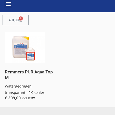
0
€
0,00
Remmers PUR Aqua Top
M
Watergedragen
transparante 2K sealer.
€
309,00
incl. BTW