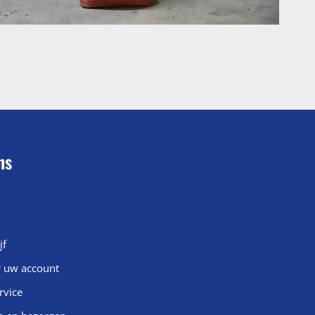
ns
jf
r uw account
rvice