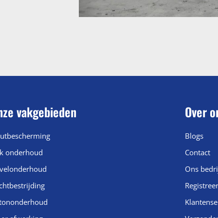
nze vakgebieden
Over o
utbescherming
Blogs
k onderhoud
Contact
velonderhoud
Ons bedri
chtbestrijding
Registree
tononderhoud
Klantense