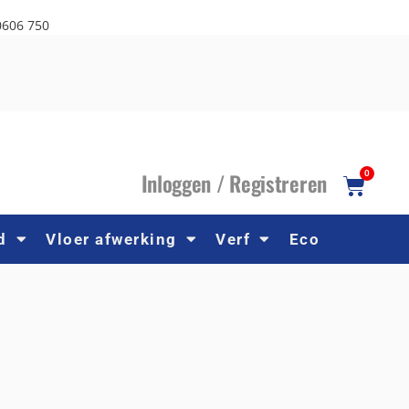
0606 750
I
nloggen /
R
egistreren
0
d
Vloer afwerking
Verf
Eco