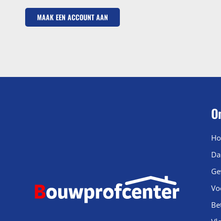
MAAK EEN ACCOUNT AAN
O
Ho
Da
Ge
Vo
Be