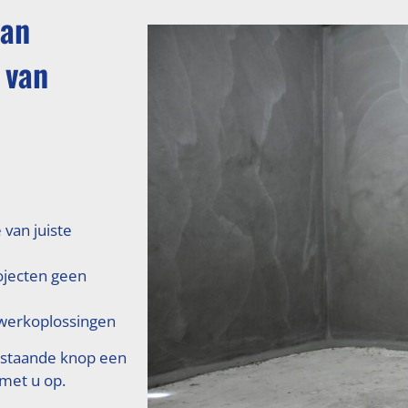
van
 van
 van juiste
ojecten geen
erkoplossingen
rstaande knop een
 met u op.