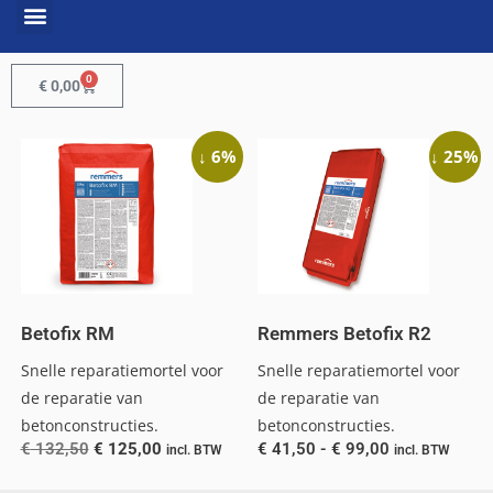
0
€
0,00
↓ 6%
↓ 25%
Betofix RM
Remmers Betofix R2
Snelle reparatiemortel voor
Snelle reparatiemortel voor
de reparatie van
de reparatie van
betonconstructies.
betonconstructies.
€
132,50
€
125,00
€
41,50
-
€
99,00
incl. BTW
incl. BTW