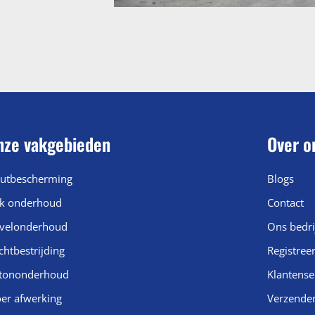
nze vakgebieden
Over o
utbescherming
Blogs
k onderhoud
Contact
velonderhoud
Ons bedri
chtbestrijding
Registree
tononderhoud
Klantense
oer afwerking
Verzende