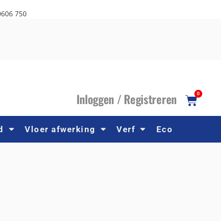
0606 750
I
nloggen /
R
egistreren
0
d
Vloer afwerking
Verf
Eco