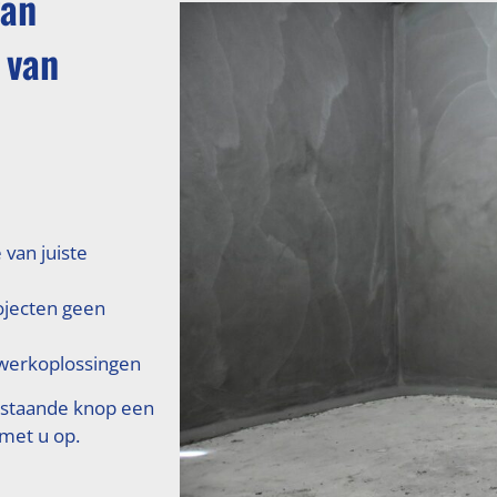
van
 van
 van juiste
ojecten geen
erkoplossingen
rstaande knop een
 met u op.