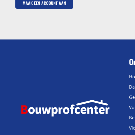
MAAK EEN ACCOUNT AAN
O
Ho
Da
Ge
Vo
Be
Vl