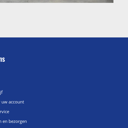
ns
jf
r uw account
rvice
n en bezorgen