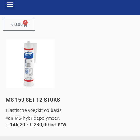
0
€
0,00
MS 150 SET 12 STUKS
Elastische voegkit op basis
van MS-hybridepolymeer.
€
145,20
-
€
280,00
incl. BTW