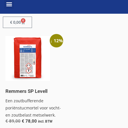
0
€
0,00
↓ 12%
Remmers SP Levell
Een zoutbufferende
poriënstucmortel voor vocht-
en zoutbelast metselwerk.
€
89,00
€
78,00
incl. BTW