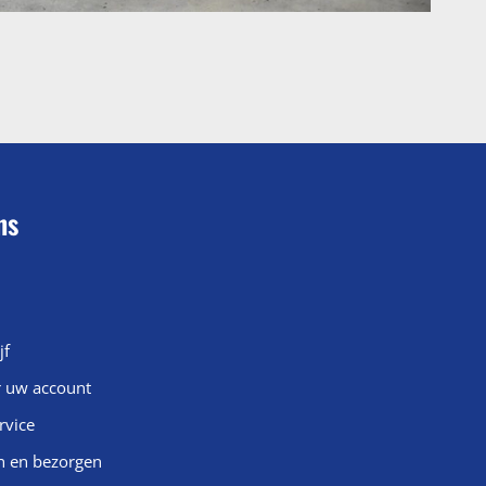
ns
jf
r uw account
rvice
n en bezorgen