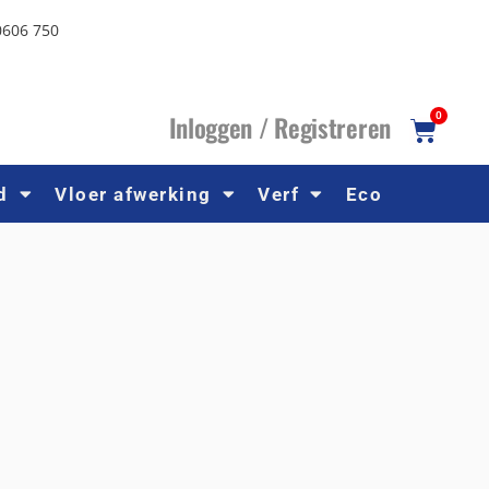
0606 750
I
nloggen /
R
egistreren
0
d
Vloer afwerking
Verf
Eco