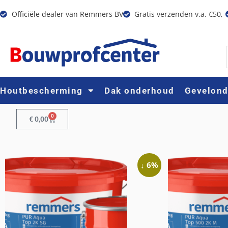
Officiële dealer van Remmers BV
Gratis verzenden v.a. €50,-
Houtbescherming
Dak onderhoud
Gevelon
0
€
0,00
↓ 6%