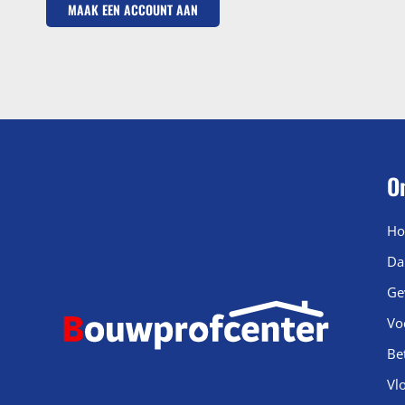
MAAK EEN ACCOUNT AAN
O
Ho
Da
Ge
Vo
Be
Vl