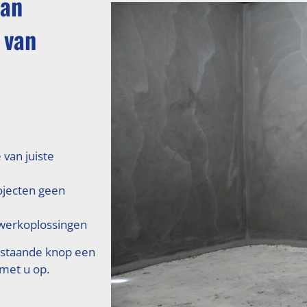
van
 van
 van juiste
ojecten geen
erkoplossingen
rstaande knop een
 met u op.