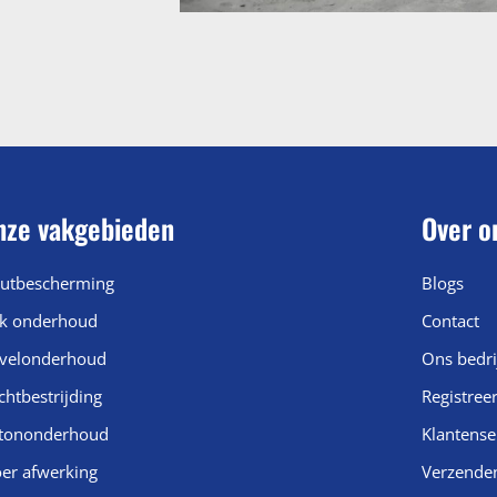
nze vakgebieden
Over o
utbescherming
Blogs
k onderhoud
Contact
velonderhoud
Ons bedri
chtbestrijding
Registree
tononderhoud
Klantense
oer afwerking
Verzende