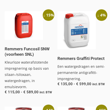
↓ 15%
↓ 4%
Remmers Funcosil SNW
(voorheen SNL)
Remmers Graffiti Protect
Kleurloze waterafstotende
Een watergedragen en semi-
impregnering op basis van
permanente antigrafitti-
silaan-/siloxaan,
impregnering.
watergedragen, in
€
135,00
-
€
599,00
incl. BTW
emulsievorm.
€
115,00
-
€
589,00
incl. BTW