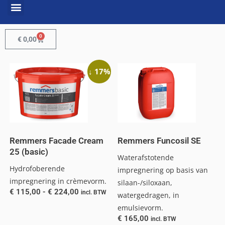
0
€
0,00
↓ 17%
Remmers Facade Cream
Remmers Funcosil SE
25 (basic)
Waterafstotende
Hydrofoberende
impregnering op basis van
impregnering in crèmevorm.
silaan-/siloxaan,
€
115,00
-
€
224,00
incl. BTW
watergedragen, in
emulsievorm.
€
165,00
incl. BTW