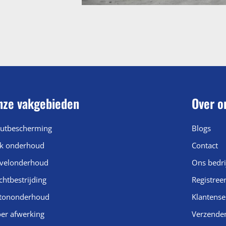
nze vakgebieden
Over o
utbescherming
Blogs
k onderhoud
Contact
velonderhoud
Ons bedri
chtbestrijding
Registree
tononderhoud
Klantense
oer afwerking
Verzende