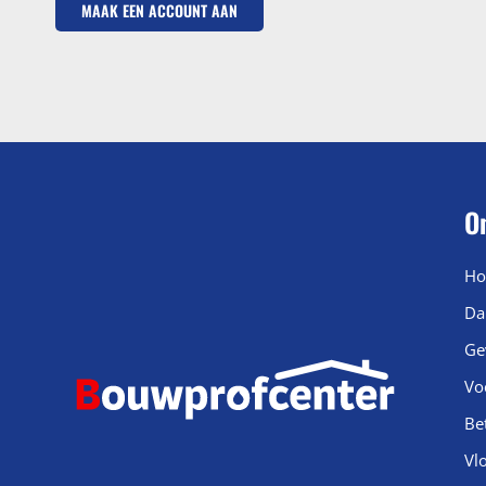
MAAK EEN ACCOUNT AAN
O
Ho
Da
Ge
Vo
Be
Vl