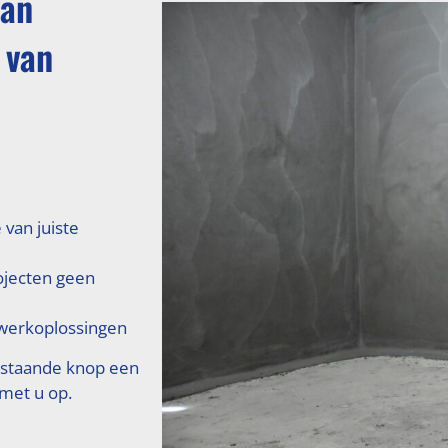
van
 van
 van juiste
ojecten geen
erkoplossingen
rstaande knop een
 met u op.