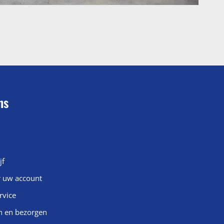
ns
jf
r uw account
rvice
n en bezorgen