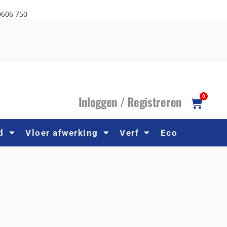
0606 750
I
nloggen /
R
egistreren
0
d
Vloer afwerking
Verf
Eco