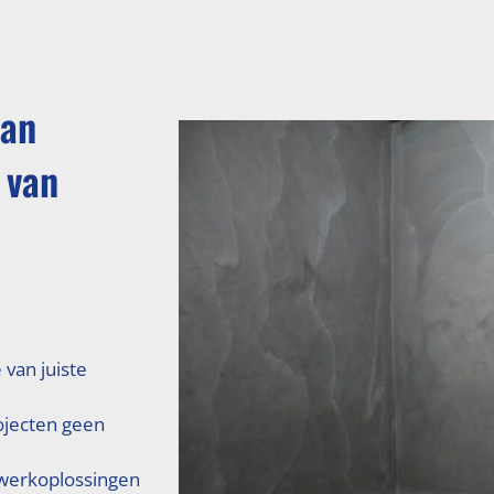
van
 van
 van juiste
ojecten geen
erkoplossingen