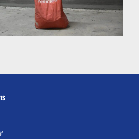
ns
jf