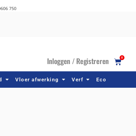
0606 750
I
nloggen /
R
egistreren
0
d
Vloer afwerking
Verf
Eco