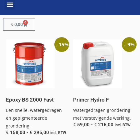
0
€
0,00
↓ 15%
↓ 9%
Epoxy BS 2000 Fast
Primer Hydro F
Een snelle, watergedragen
Watergedragen grondering
en gepigmenteerde
met verstevigende werking.
€
59,00
-
€
215,00
grondering.
incl. BTW
€
158,00
-
€
295,00
incl. BTW