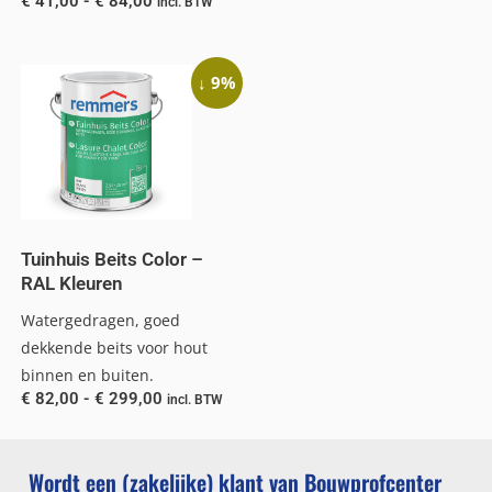
€
41,00
-
€
84,00
incl. BTW
↓ 9%
Tuinhuis Beits Color –
RAL Kleuren
Watergedragen, goed
dekkende beits voor hout
binnen en buiten.
€
82,00
-
€
299,00
incl. BTW
Wordt een (zakelijke) klant van Bouwprofcenter