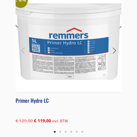
Primer Hydro LC
Hexa
€
129,00
€
119,00
€
61
incl. BTW