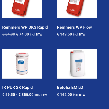
Remmers WP DKS Rapid
Remmers WP Flow
€
84,00
€
74,00
€
149,50
incl. BTW
incl. BTW
IR PUR 2K Rapid
Betofix EM LQ
€
59,50
-
€
355,00
€
162,00
incl. BTW
incl. BTW