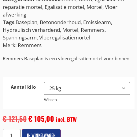
reparatie mortel
,
Egalisatie mortel
,
Mortel
,
Vloer
afwerking
Tags
Baseplan
,
Betononderhoud
,
Emissiearm
,
Hydraulisch verhardend
,
Mortel
,
Remmers
,
Spanningsarm
,
Vloeregalisatiemortel
Merk:
Remmers
Remmers Baseplan is een vloeregalisatiemortel voor binnen.
Aantal kilo
Wissen
€
121,50
€
105,00
incl. BTW
IN WINKELWAGEN