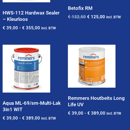
Betofix RM
HWS-112 Hardwax Sealer
€
132,50
€
125,00
incl. BTW
– Kleurloos
€
39,00
-
€
355,00
incl. BTW
Remmers Houtbeits Long
Aqua ML-69/sm-Multi-Lak
Life UV
3in1 WIT
€
39,00
-
€
389,00
incl. BTW
€
39,00
-
€
389,00
incl. BTW