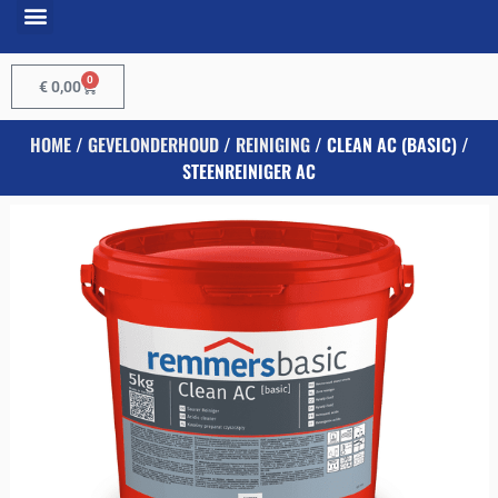
0
€
0,00
HOME
/
GEVELONDERHOUD
/
REINIGING
/ CLEAN AC (BASIC) /
STEENREINIGER AC