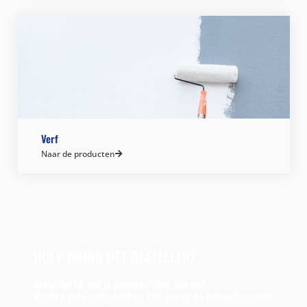
Verf
Naar de producten
HULP NODIG MET BESTELLEN?
Bestellen bij ons is gemakkelijker dan ooit.
Mocht u hulp nodig hebben, klik dan op de button hieronder