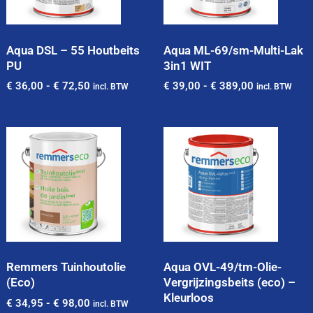
Aqua DSL – 55 Houtbeits
Aqua ML-69/sm-Multi-Lak
PU
3in1 WIT
€
36,00
-
€
72,50
€
39,00
-
€
389,00
incl. BTW
incl. BTW
Remmers Tuinhoutolie
Aqua OVL-49/tm-Olie-
(Eco)
Vergrijzingsbeits (eco) –
Kleurloos
€
34,95
-
€
98,00
incl. BTW