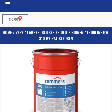
0
€
0,00
HOME
/
VERF
/
LAKKEN, BEITSEN EN OLIE
/
BINNEN
/ INDULINE GW-
310 WF RAL KLEUREN