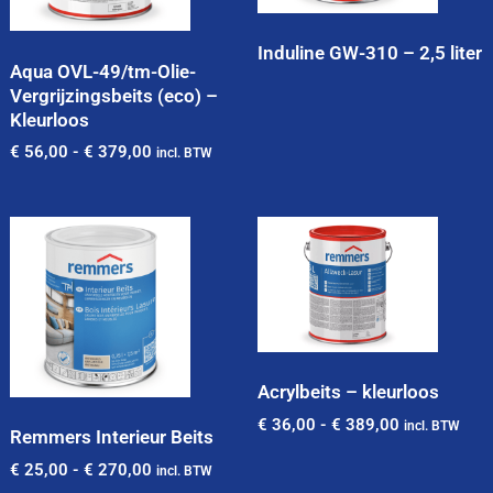
Induline GW-310 – 2,5 liter
Aqua OVL-49/tm-Olie-
Vergrijzingsbeits (eco) –
Kleurloos
€
56,00
-
€
379,00
incl. BTW
Acrylbeits – kleurloos
€
36,00
-
€
389,00
incl. BTW
Remmers Interieur Beits
€
25,00
-
€
270,00
incl. BTW