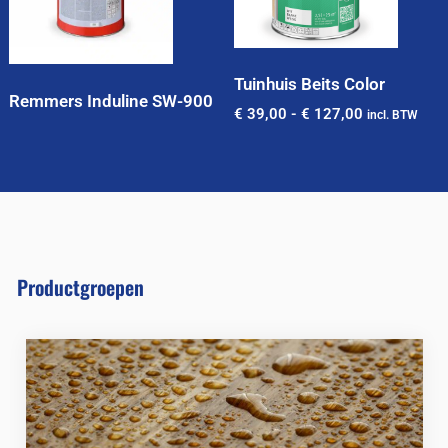
Tuinhuis Beits Color
Remmers Induline SW-900
€
39,00
-
€
127,00
incl. BTW
Productgroepen