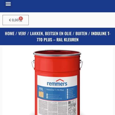
0
€
0,00
HOME
/
VERF
/
LAKKEN, BEITSEN EN OLIE
/
BUITEN
/ INDULINE T-
770 PLUS – RAL KLEUREN