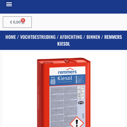
0
€
0,00
HOME
/
VOCHTBESTRIJDING
/
AFDICHTING
/
BINNEN
/ REMMERS
KIESOL