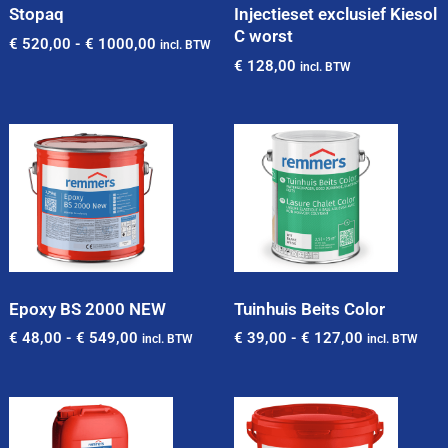
Stopaq
Injectieset exclusief Kiesol
C worst
€
520,00
-
€
1000,00
incl. BTW
€
128,00
incl. BTW
Epoxy BS 2000 NEW
Tuinhuis Beits Color
€
48,00
-
€
549,00
€
39,00
-
€
127,00
incl. BTW
incl. BTW