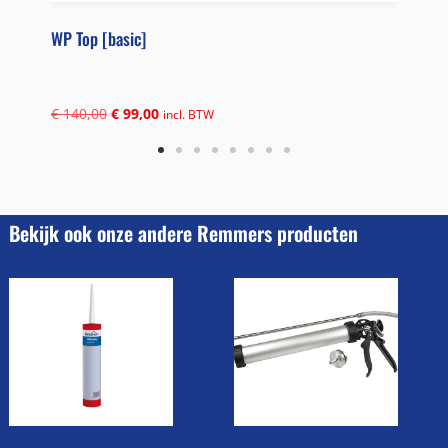
WP Top [basic]
WP D
€
140,00
€
99,00
€
10
incl. BTW
Bekijk ook onze andere Remmers producten