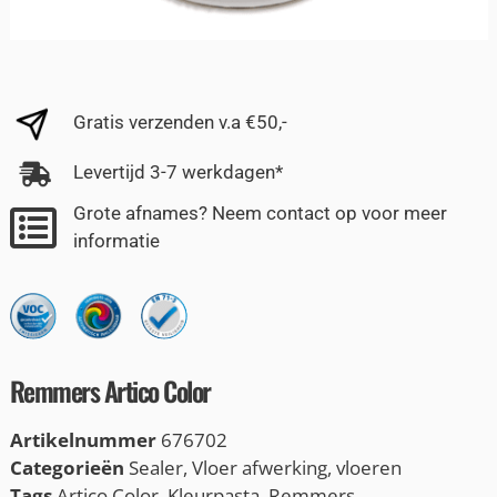
Gratis verzenden v.a €50,-
Levertijd 3-7 werkdagen*
Grote afnames? Neem contact op voor meer
informatie
Remmers Artico Color
Artikelnummer
676702
Categorieën
Sealer
,
Vloer afwerking
,
vloeren
Tags
Artico Color
,
Kleurpasta
,
Remmers