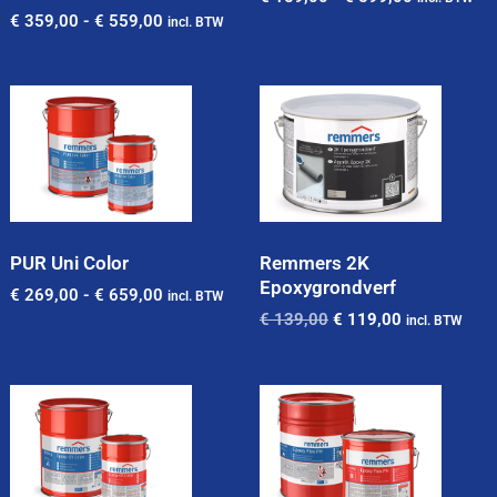
€
359,00
-
€
559,00
incl. BTW
PUR Uni Color
Remmers 2K
Epoxygrondverf
€
269,00
-
€
659,00
incl. BTW
€
139,00
€
119,00
incl. BTW