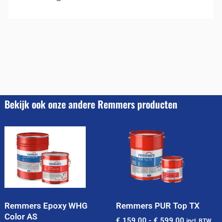
Bekijk ook onze andere Remmers producten
Remmers Epoxy WHG
Remmers PUR Top TX
Color AS
€
159,00
-
€
599,00
incl. BTW