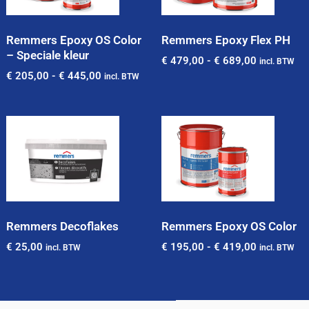
Remmers Epoxy OS Color
Remmers Epoxy Flex PH
– Speciale kleur
€
479,00
-
€
689,00
incl. BTW
€
205,00
-
€
445,00
incl. BTW
Remmers Decoflakes
Remmers Epoxy OS Color
€
25,00
€
195,00
-
€
419,00
incl. BTW
incl. BTW