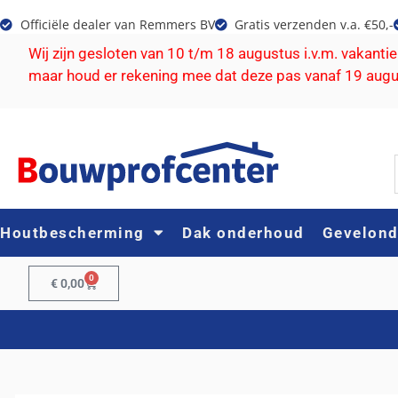
Officiële dealer van Remmers BV
Gratis verzenden v.a. €50,-
Wij zijn gesloten van 10 t/m 18 augustus i.v.m. vakanti
maar houd er rekening mee dat deze pas vanaf 19 aug
Houtbescherming
Dak onderhoud
Gevelon
0
€
0,00