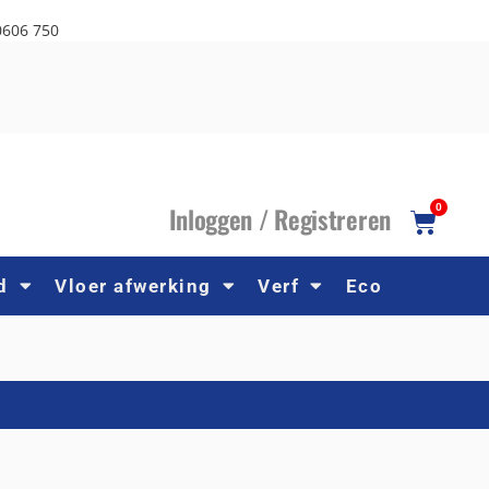
0606 750
I
nloggen /
R
egistreren
0
d
Vloer afwerking
Verf
Eco