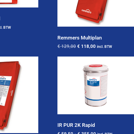
l
cl. BTW
Remmers Multiplan
€
129,00
€
118,00
incl. BTW
IR PUR 2K Rapid
€
59,50
-
€
355,00