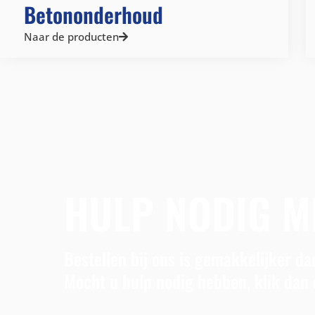
Betononderhoud
Naar de producten
HULP NODIG M
Bestellen bij ons is gemakkelijker dan
Mocht u hulp nodig hebben, klik dan 