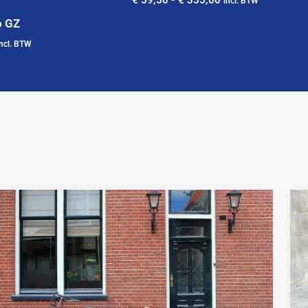
incl. BTW
o GZ
incl. BTW