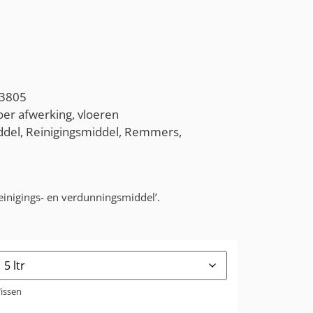
3805
oer afwerking
,
vloeren
ddel
,
Reinigingsmiddel
,
Remmers
,
einigings- en verdunningsmiddel’.
issen