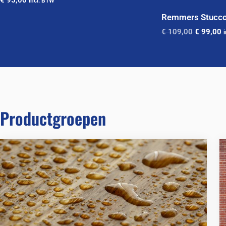
incl. BTW
Remmers Stucc
€
109,00
€
99,00
Productgroepen