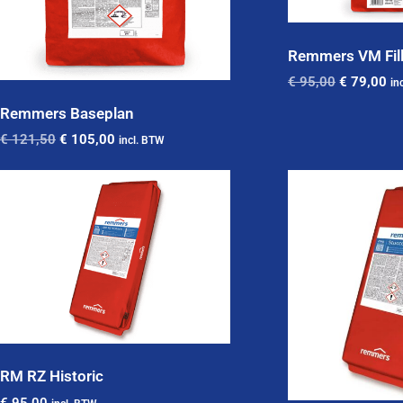
Remmers VM Fil
€
95,00
€
79,00
in
Remmers Baseplan
€
121,50
€
105,00
incl. BTW
RM RZ Historic
€
95,00