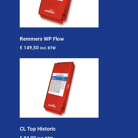
Remmers WP Flow
€
149,50
incl. BTW
CL Top Historic
€
94,00