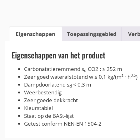
Eigenschappen
Toepassingsgebied
Verb
Eigenschappen van het product
Carbonatatieremmend s
CO2 : ≥ 252 m
d
0,5
Zeer goed waterafstotend w ≤ 0,1 kg/(m² ∙ h
)
Dampdoorlatend s
< 0,3 m
d
Weerbestendig
Zeer goede dekkracht
Kleurstabiel
Staat op de BASt-lijst
Getest conform NEN-EN 1504-2