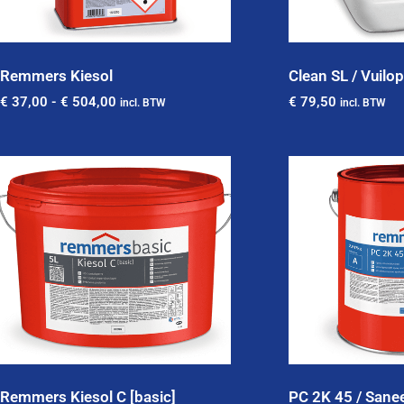
Remmers Kiesol
Clean SL / Vuilo
€
37,00
-
€
504,00
€
79,50
incl. BTW
incl. BTW
Remmers Kiesol C [basic]
PC 2K 45 / Sane