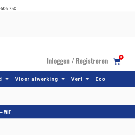
0606 750
I
nloggen /
R
egistreren
0
d
Vloer afwerking
Verf
Eco
– WIT