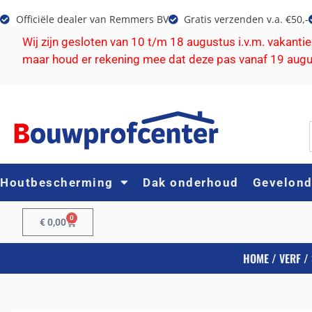
Officiële dealer van Remmers BV
Gratis verzenden v.a. €50,-
Wij zijn gesloten van 10 t/m 18 augustus i.v.m. vakanti
maar houd er rekening mee dat deze pas vanaf 19 aug
Houtbescherming
Dak onderhoud
Gevelon
0
€
0,00
HOME
/
VERF
/