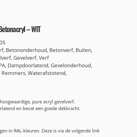
etonacryl – WIT
05
rf
,
Betononderhoud
,
Betonverf
,
Buiten
,
lverf
,
Gevelverf
,
Verf
 PA
,
Dampdoorlatend
,
Gevelonderhoud
,
,
Remmers
,
Waterafstotend
,
hoogwaardige, pure acryl gevelverf.
latend en bevat een goede dekkracht.
jgen in RAL-kleuren. Deze is via de volgende link