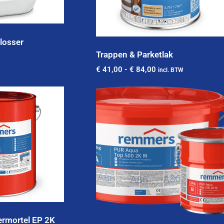
plosser
Trappen & Parketlak
€
41,00
-
€
84,00
incl. BTW
ermortel EP 2K