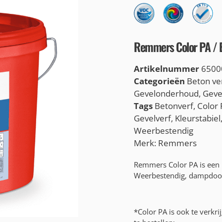
Remmers Color PA / B
Artikelnummer
6500
Categorieën
Beton ve
Gevelonderhoud
,
Geve
Tags
Betonverf
,
Color
Gevelverf
,
Kleurstabiel
Weerbestendig
Merk:
Remmers
Remmers Color PA is een 
Weerbestendig, dampdoor
*Color PA is ook te verkri