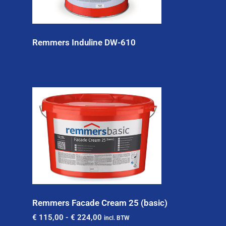
Remmers Induline DW-610
Remmers Facade Cream 25 (basic)
€
115,00
-
€
224,00
incl. BTW