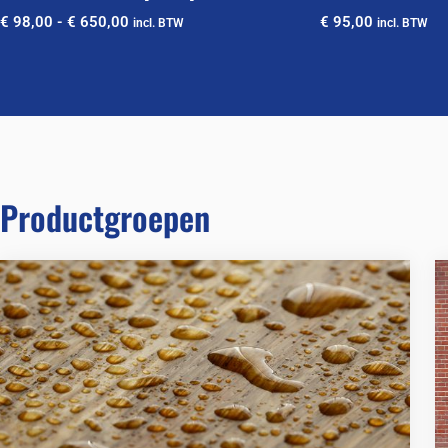
€
98,00
-
€
650,00
€
95,00
incl. BTW
incl. BTW
Productgroepen