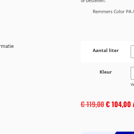
te bestellen:
Remmers Color PA /
rmatie
Aantal liter
Kleur
W
€
119,00
€
104,00