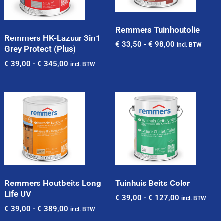
Remmers Tuinhoutolie
Remmers HK-Lazuur 3in1
€
33,50
-
€
98,00
incl. BTW
Grey Protect (Plus)
€
39,00
-
€
345,00
incl. BTW
Remmers Houtbeits Long
Tuinhuis Beits Color
Life UV
€
39,00
-
€
127,00
incl. BTW
€
39,00
-
€
389,00
incl. BTW