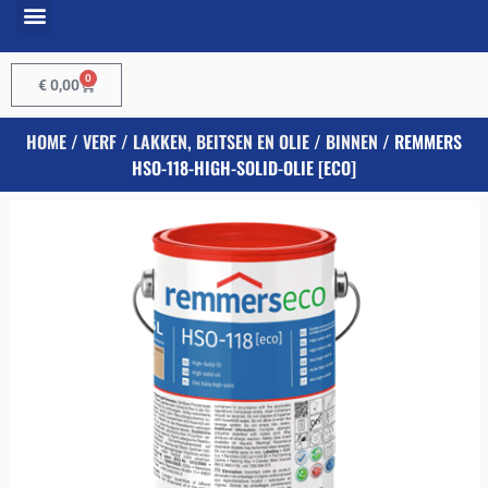
0
€
0,00
HOME
/
VERF
/
LAKKEN, BEITSEN EN OLIE
/
BINNEN
/ REMMERS
HSO-118-HIGH-SOLID-OLIE [ECO]