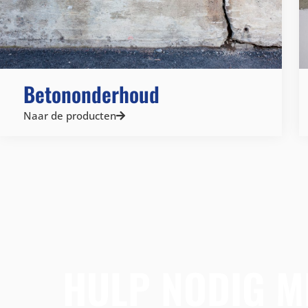
Betononderhoud
Naar de producten
HULP NODIG M