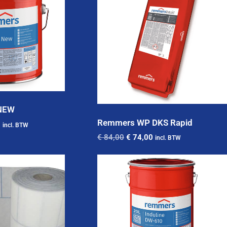
 NEW
Remmers WP DKS Rapid
0
incl. BTW
€
84,00
€
74,00
incl. BTW