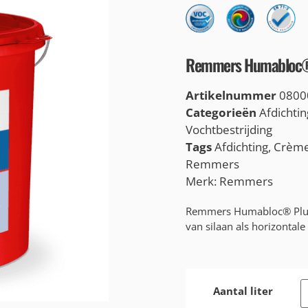
Remmers Humabloc®
Artikelnummer
0800
Categorieën
Afdichtin
Vochtbestrijding
Tags
Afdichting
,
Crèm
Remmers
Merk:
Remmers
Remmers Humabloc® Plus i
van silaan als horizontale
Aantal liter