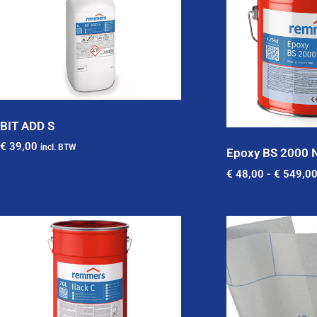
BIT ADD S
€
39,00
incl. BTW
Epoxy BS 2000
€
48,00
-
€
549,0