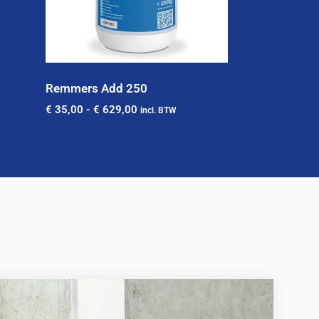
Remmers Add 250
€
35,00
-
€
629,00
incl. BTW