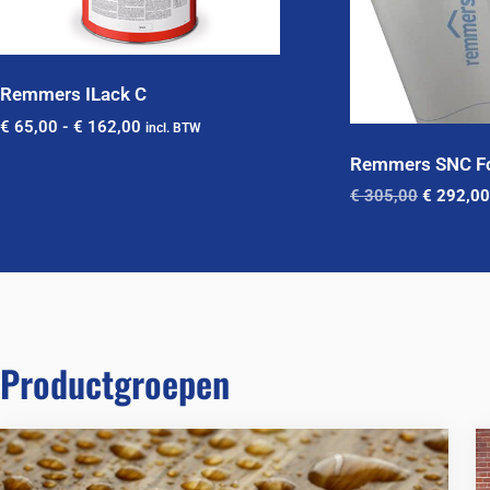
Remmers ILack C
€
65,00
-
€
162,00
incl. BTW
Remmers SNC Fo
€
305,00
€
292,00
Productgroepen