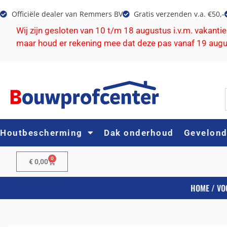
Officiële dealer van Remmers BV
Gratis verzenden v.a. €50,-
Wij zijn gesloten van 10 t/m 18 augustus i.v.m. vakanti
maar houd er rekening mee dat deze pas vanaf 19 aug
Houtbescherming
Dak onderhoud
Gevelon
0
€
0,00
HOME
/
VO