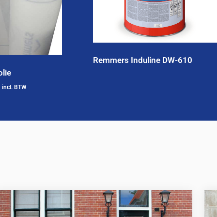
Remmers Induline DW-610
lie
incl. BTW