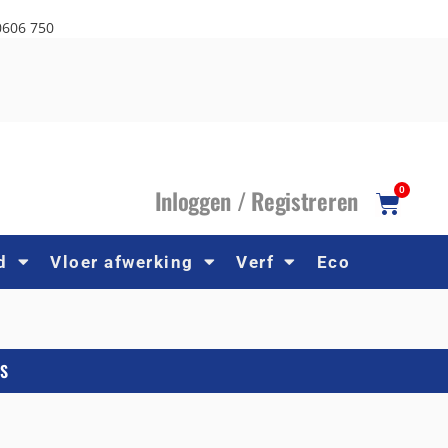
0606 750
I
nloggen /
R
egistreren
0
d
Vloer afwerking
Verf
Eco
S