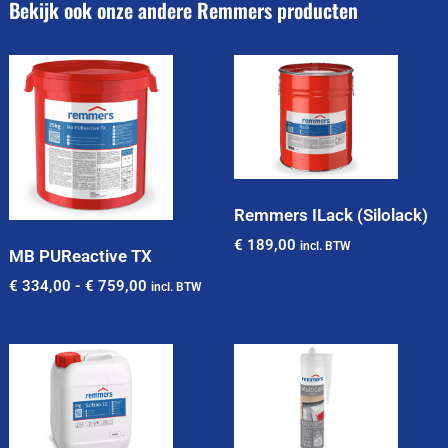
Bekijk ook onze andere Remmers producten
Remmers ILack (Silolack)
€
189,00
incl. BTW
MB PUReactive TX
€
334,00
-
€
759,00
incl. BTW