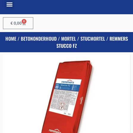
0
€
0,00
HOME
/
BETONONDERHOUD
/
MORTEL
/
STUCMORTEL
/ REMMERS
STUCCO FZ