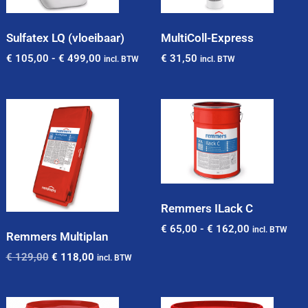
Sulfatex LQ (vloeibaar)
MultiColl-Express
€
105,00
-
€
499,00
€
31,50
incl. BTW
incl. BTW
Remmers ILack C
€
65,00
-
€
162,00
incl. BTW
Remmers Multiplan
€
129,00
€
118,00
incl. BTW