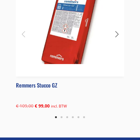
Remmers Stucco GZ
Rem
€
109,00
€
99,00
€
11
incl. BTW