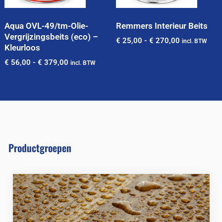
Aqua OVL-49/tm-Olie-
Remmers Interieur Beits
Vergrijzingsbeits (eco) –
€
25,00
-
€
270,00
incl. BTW
Kleurloos
€
56,00
-
€
379,00
incl. BTW
Productgroepen