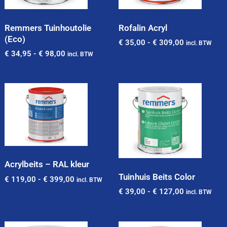
Remmers Tuinhoutolie
Rofalin Acryl
(Eco)
€
35,00
-
€
309,00
incl. BTW
€
34,95
-
€
98,00
incl. BTW
Acrylbeits – RAL kleur
Tuinhuis Beits Color
€
119,00
-
€
399,00
incl. BTW
€
39,00
-
€
127,00
incl. BTW