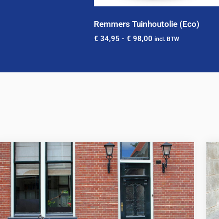
Remmers Tuinhoutolie (Eco)
€
34,95
-
€
98,00
incl. BTW