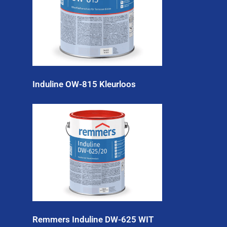
Induline OW-815 Kleurloos
Remmers Induline DW-625 WIT