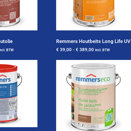
utolie
Remmers Houtbeits Long Life UV
€
39,00
-
€
389,00
incl. BTW
incl. BTW