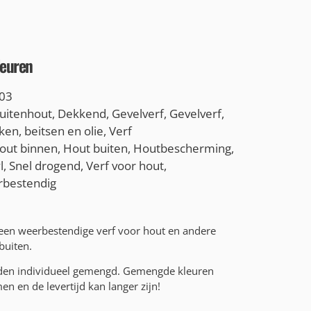
leuren
03
uitenhout
,
Dekkend
,
Gevelverf
,
Gevelverf
,
ken, beitsen en olie
,
Verf
out binnen
,
Hout buiten
,
Houtbescherming
,
l
,
Snel drogend
,
Verf voor hout
,
bestendig
 een weerbestendige verf voor hout en andere
buiten.
rden individueel gemengd. Gemengde kleuren
n en de levertijd kan langer zijn!