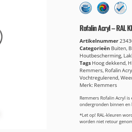
Rofalin Acryl – RAL K
Artikelnummer
2343
Categorieën
Buiten
,
B
Houtbescherming
,
Lak
Tags
Hoog dekkend
,
H
Remmers
,
Rofalin Acry
Vochtregulerend
,
Weer
Merk:
Remmers
Remmers Rofalin Acryl is
ondergronden binnen en 
*Let op! RAL-kleuren wo
worden niet retour genome