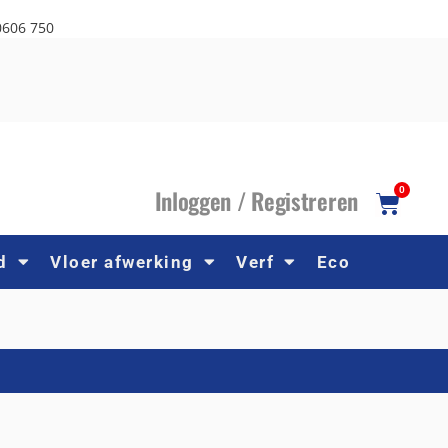
0606 750
I
nloggen /
R
egistreren
0
d
Vloer afwerking
Verf
Eco
N