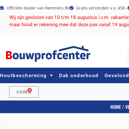
Officiële dealer van Remmers BV
Gratis verzenden v.a. €50,-
Wij zijn gesloten van 10 t/m 18 augustus i.v.m. vakanti
maar houd er rekening mee dat deze pas vanaf 19 aug
Houtbescherming
Dak onderhoud
Gevelon
0
€
0,00
HOME
/
V