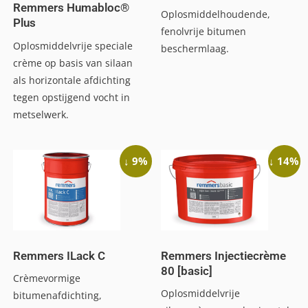
Remmers Humabloc®
Oplosmiddelhoudende,
Plus
fenolvrije bitumen
Oplosmiddelvrije speciale
beschermlaag.
crème op basis van silaan
als horizontale afdichting
tegen opstijgend vocht in
metselwerk.
↓ 9%
↓ 14%
Remmers ILack C
Remmers Injectiecrème
80 [basic]
Crèmevormige
Oplosmiddelvrije
bitumenafdichting,