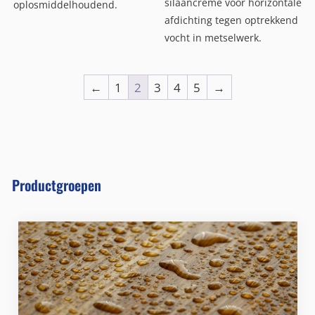
silaancrème voor horizontale
oplosmiddelhoudend.
afdichting tegen optrekkend
vocht in metselwerk.
←
1
2
3
4
5
→
Productgroepen