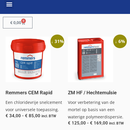
0
€
0,00
↓ 31%
↓ 6%
Remmers CEM Rapid
ZM HF / Hechtemulsie
Een chloridevrije snelcement
Voor verbetering van de
voor universele toepassing.
mortel op basis van een
€
34,00
-
€
85,00
incl. BTW
waterige polymeerdispersie.
€
125,00
-
€
169,00
incl. BTW