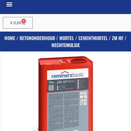
0
€
0,00
HOME
/
BETONONDERHOUD
/
MORTEL
/
CEMENTMORTEL
/ ZM HF /
HECHTEMULSIE