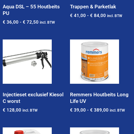
Aqua DSL – 55 Houtbeits
Trappen & Parketlak
PU
€
41,00
-
€
84,00
incl. BTW
€
36,00
-
€
72,50
incl. BTW
Injectieset exclusief Kiesol
Remmers Houtbeits Long
C worst
Life UV
€
128,00
€
39,00
-
€
389,00
incl. BTW
incl. BTW