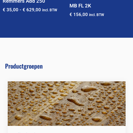
Remmers Add 250
MB FL 2K
€
35,00
-
€
629,00
incl. BTW
€
156,00
incl. BTW
Productgroepen