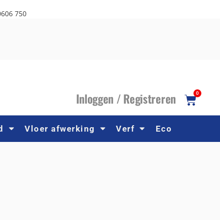
0606 750
I
nloggen /
R
egistreren
0
d
Vloer afwerking
Verf
Eco