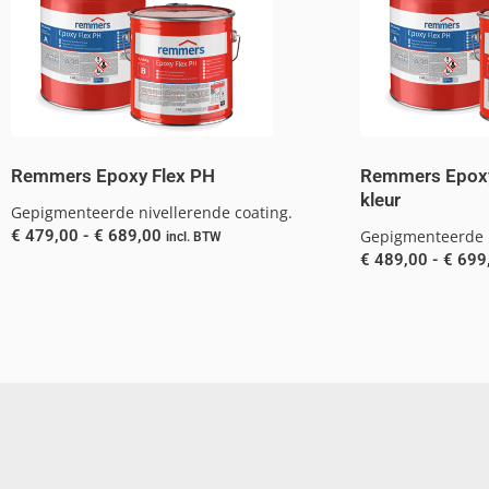
Remmers Epoxy Flex PH
Remmers Epoxy 
kleur
Gepigmenteerde nivellerende coating.
€
479,00
-
€
689,00
Gepigmenteerde n
incl. BTW
€
489,00
-
€
699