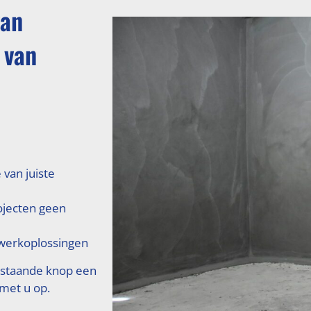
van
 van
 van juiste
ojecten geen
erkoplossingen
rstaande knop een
 met u op.