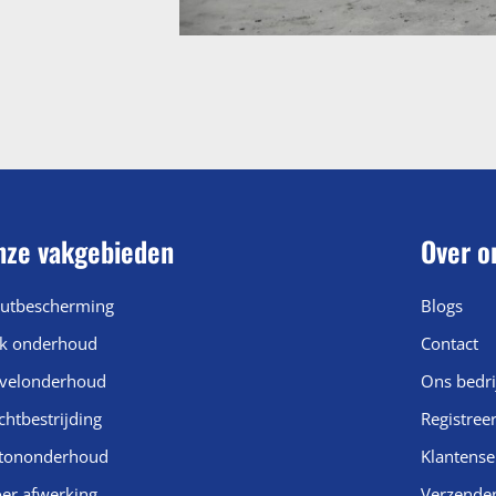
nze vakgebieden
Over o
utbescherming
Blogs
k onderhoud
Contact
velonderhoud
Ons bedri
chtbestrijding
Registree
tononderhoud
Klantense
oer afwerking
Verzende