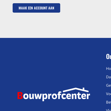
MAAK EEN ACCOUNT AAN
O
Ho
Da
Ge
Vo
Be
Vl