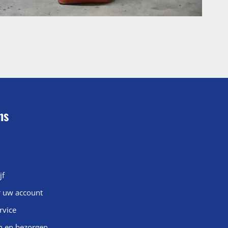
ns
jf
r uw account
rvice
n en bezorgen