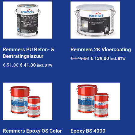
Remmers PU Beton- &
Remmers 2K Vloercoating
Bestratingslazuur
€
149,00
€
139,00
incl. BTW
€
51,00
€
41,00
incl. BTW
Remmers Epoxy OS Color
Epoxy BS 4000