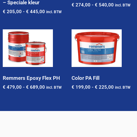
– Speciale kleur
€
274,00
-
€
540,00
incl. BTW
€
205,00
-
€
445,00
incl. BTW
Remmers Epoxy Flex PH
Color PA Fill
€
479,00
-
€
689,00
€
199,00
-
€
225,00
incl. BTW
incl. BTW