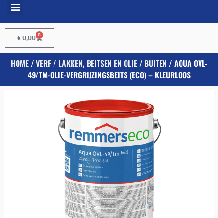
0
€
0,00
HOME
/
VERF
/
LAKKEN, BEITSEN EN OLIE
/
BUITEN
/ AQUA OVL-
49/TM-OLIE-VERGRIJZINGSBEITS (ECO) – KLEURLOOS