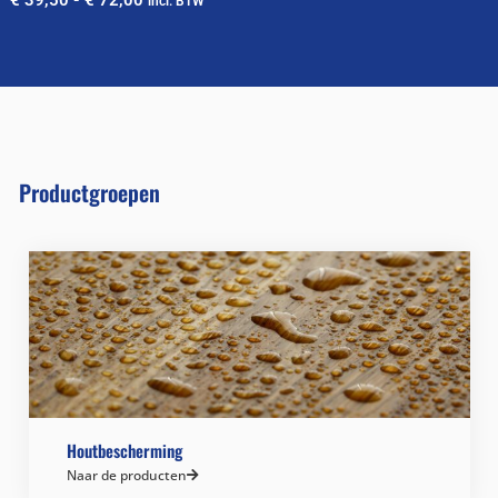
€
39,50
-
€
72,00
incl. BTW
Productgroepen
Houtbescherming
Naar de producten