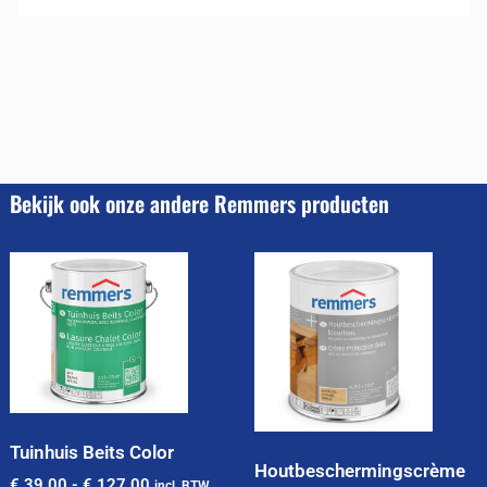
Bekijk ook onze andere Remmers producten
Tuinhuis Beits Color
Houtbeschermingscrème
€
39,00
-
€
127,00
incl. BTW