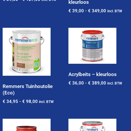
kleurloos
€
39,00
-
€
349,00
incl. BTW
Acrylbeits – kleurloos
€
36,00
-
€
389,00
incl. BTW
Remmers Tuinhoutolie
(Eco)
€
34,95
-
€
98,00
incl. BTW